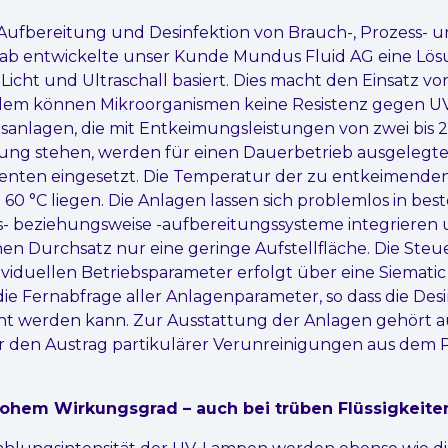
r Aufbereitung und Desinfektion von Brauch-, Prozess- 
tab entwickelte unser Kunde Mundus Fluid AG eine Lösu
icht und Ultraschall basiert. Dies macht den Einsatz v
dem können Mikroorganismen keine Resistenz gegen UV
nsanlagen, die mit Entkeimungsleistungen von zwei bis
ung stehen, werden für einen Dauerbetrieb ausgelegt
nten eingesetzt. Die Temperatur der zu entkeimenden 
60 °C liegen. Die Anlagen lassen sich problemlos in be
- beziehungsweise -aufbereitungssysteme integrieren
en Durchsatz nur eine geringe Aufstellfläche. Die Ste
ividuellen Betriebsparameter erfolgt über eine Siematic 
ie Fernabfrage aller Anlagenparameter, so dass die Des
ht werden kann. Zur Ausstattung der Anlagen gehört a
für den Austrag partikulärer Verunreinigungen aus dem 
ohem Wirkungsgrad – auch bei trüben Flüssigkeite