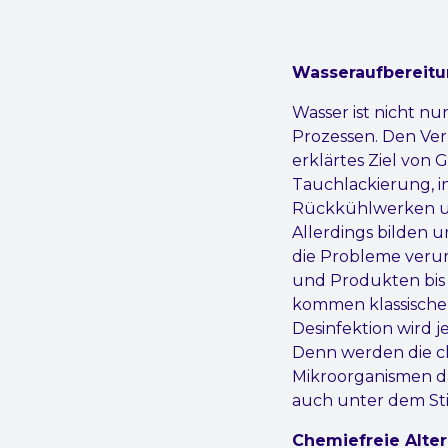
Wasseraufbereitu
Wasser ist nicht n
Prozessen. Den Ver
erklärtes Ziel von G
Tauchlackierung, i
Rückkühlwerken un
Allerdings bilden 
die Probleme veru
und Produkten bis 
kommen klassischer
Desinfektion wird j
Denn werden die ch
Mikroorganismen d
auch unter dem Sti
Chemiefreie Alter