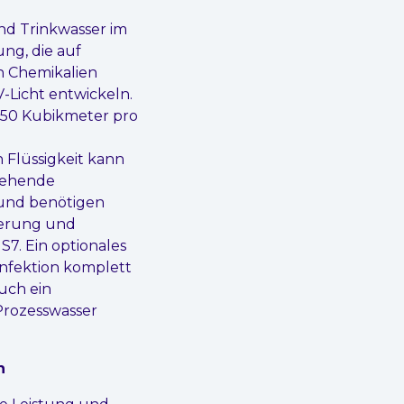
und Trinkwasser im
ng, die auf
on Chemikalien
-Licht entwickeln.
 250 Kubikmeter pro
e
Flüssigkeit kann
stehende
 und benötigen
uerung und
S7. Ein optionales
infektion komplett
uch ein
Prozesswasser
n