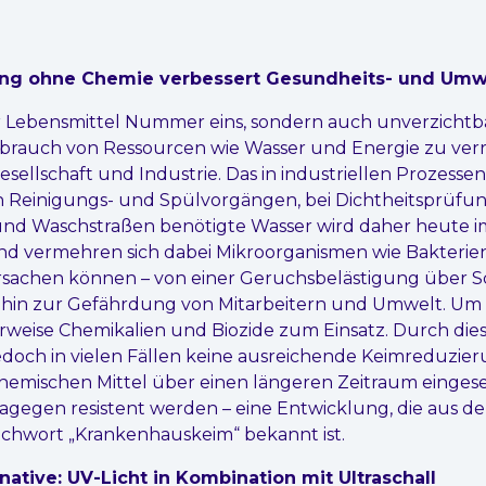
ng ohne Chemie verbessert Gesundheits- und Umw
ur Lebensmittel Nummer eins, sondern auch unverzichtbar
brauch von Ressourcen wie Wasser und Energie zu verrin
esellschaft und Industrie. Das in industriellen Prozessen
n Reinigungs- und Spülvorgängen, bei Dichtheitsprüfun
d Waschstraßen benötigte Wasser wird daher heute im 
und vermehren sich dabei Mikroorganismen wie Bakterien,
rsachen können – von einer Geruchsbelästigung über 
hin zur Gefährdung von Mitarbeitern und Umwelt. Um d
weise Chemikalien und Biozide zum Einsatz. Durch dies
edoch in vielen Fällen keine ausreichende Keimreduzier
emischen Mittel über einen längeren Zeitraum einges
agegen resistent werden – eine Entwicklung, die aus 
chwort „Krankenhauskeim“ bekannt ist.
native: UV-Licht in Kombination mit Ultraschall