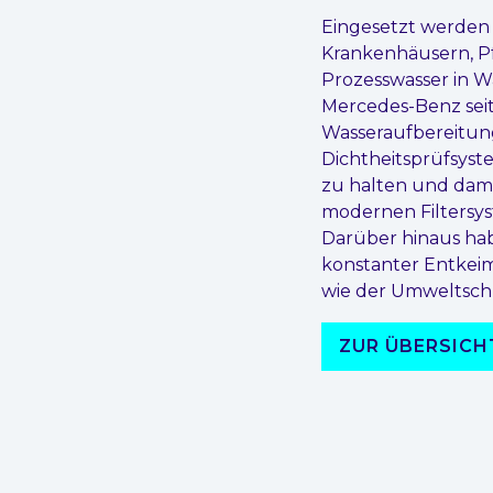
Eingesetzt werden 
Krankenhäusern, P
Prozesswasser in Wa
Mercedes-Benz sei
Wasseraufbereitung
Dichtheitsprüfsys
zu halten und dami
modernen Filtersys
Darüber hinaus hab
konstanter Entkeim
wie der Umweltsch
ZUR ÜBERSICH