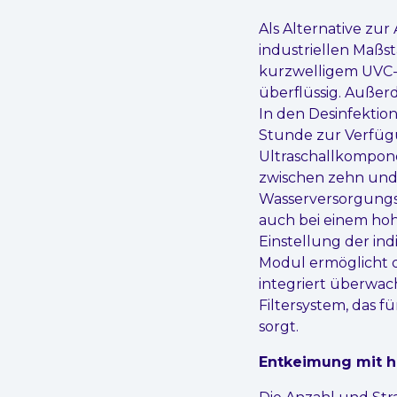
Als Alternative zu
industriellen Maßs
kurzwelligem UVC-L
überflüssig. Außer
In den Desinfektio
Stunde zur Verfüg
Ultraschallkompone
zwischen zehn und 
Wasserversorgungs
auch bei einem hoh
Einstellung der ind
Modul ermöglicht d
integriert überwac
Filtersystem, das 
sorgt.
Entkeimung mit h