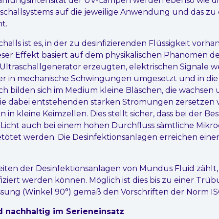
ahlungsintensität der UV-Lampen werden ebenso wie d
aschallsystems auf die jeweilige Anwendung und das z
t.
halls ist es, in der zu desinfizierenden Flüssigkeit vor
ser Effekt basiert auf dem physikalischen Phänomen de
m Ultraschallgenerator erzeugten, elektrischen Signale
er in mechanische Schwingungen umgesetzt und in die 
h bilden sich im Medium kleine Bläschen, die wachsen 
ie dabei entstehenden starken Strömungen zersetzen
 kleine Keimzellen. Dies stellt sicher, dass bei der B
Licht auch bei einem hohen Durchfluss sämtliche Mikr
etötet werden. Die Desinfektionsanlagen erreichen ein
ten der Desinfektionsanlagen von Mundus Fluid zählt,
fiziert werden können. Möglich ist dies bis zu einer Trü
sung (Winkel 90°) gemäß den Vorschriften der Norm IS
d nachhaltig im Serieneinsatz