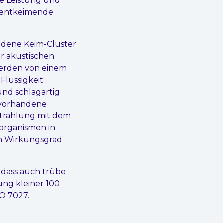
ie Leistung und
u entkeimende
handene Keim-Cluster
r akustischen
 werden von einem
Flüssigkeit
und schlagartig
 vorhandene
estrahlung mit dem
oorganismen in
en Wirkungsgrad
 dass auch trübe
bung kleiner 100
O 7027.