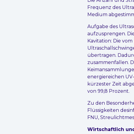
Die Anzahl und Str
Frequenz des Ultr
Medium abgestimm
Aufgabe des Ultrasc
aufzusprengen. Die
Kavitation: Die vo
Ultraschallschwing
übertragen. Dadurc
zusammenfallen. D
Keimansammlungen in
energiereichen UV-
kürzester Zeit abg
von 99,8 Prozent.
Zu den Besonderhei
Flüssigkeiten desin
FNU, Streulichtmes
Wirtschaftlich un