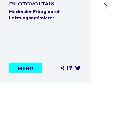
PHOTOVOLTAIK
Maximaler Ertrag durch
D
Leistungsoptimierer
N
D
F
MEHR